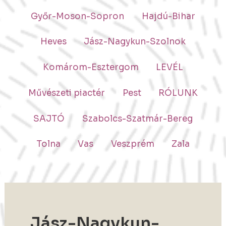
Győr-Moson-Sopron
Hajdú-Bihar
Heves
Jász-Nagykun-Szolnok
Komárom-Esztergom
LEVÉL
Művészeti piactér
Pest
RÓLUNK
SAJTÓ
Szabolcs-Szatmár-Bereg
Tolna
Vas
Veszprém
Zala
Jász-Nagykun-