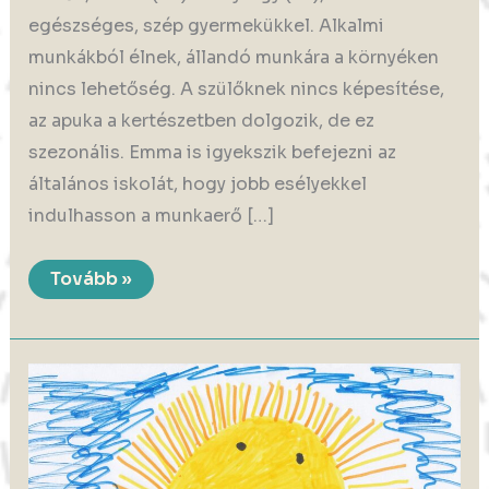
egészséges, szép gyermekükkel. Alkalmi
munkákból élnek, állandó munkára a környéken
nincs lehetőség. A szülőknek nincs képesítése,
az apuka a kertészetben dolgozik, de ez
szezonális. Emma is igyekszik befejezni az
általános iskolát, hogy jobb esélyekkel
indulhasson a munkaerő […]
Alkalmi
Tovább »
munkák
adódnak
csupán
a
családi
kassza
gyarapítására,
még
álmodni
sem
mernek
a