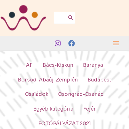
Skip
to
Search
for:
content
Filter
All
Bács-Kiskun
Baranya
posts
Borsod-Abaúj-Zemplén
Budapest
by
category
Családok
Csongrád-Csanád
Egyéb kategória
Fejér
FOTÓPÁLYÁZAT 2021