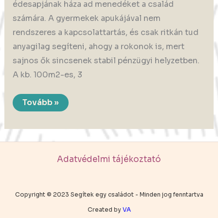
édesapjának háza ad menedéket a család
számára. A gyermekek apukájával nem
rendszeres a kapcsolattartás, és csak ritkán tud
anyagilag segíteni, ahogy a rokonok is, mert
sajnos ők sincsenek stabil pénzügyi helyzetben.
A kb. 100m2-es, 3
Havi
Tovább »
61.500
Ft-
ból
próbál
megélni
a
három
Adatvédelmi tájékoztató
kisfiút
nevelő
édesanya
Copyright © 2023 Segítek egy családot - Minden jog fenntartva
Created by
VA