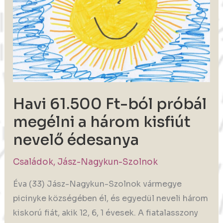
holnapnál
tovább
Havi 61.500 Ft-ból próbál
megélni a három kisfiút
nevelő édesanya
Családok
,
Jász-Nagykun-Szolnok
Éva (33) Jász-Nagykun-Szolnok vármegye
picinyke községében él, és egyedül neveli három
kiskorú fiát, akik 12, 6, 1 évesek. A fiatalasszony