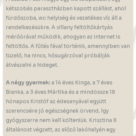
kétszobás parasztházban kapott szállást, ahol
fürdőszoba, wc helyiség és vezetékes víz áll a
rendelkezésükre. A villany feltöltőkártyás
mérőórával működik, ahogyan az internet is
feltöltős. A fűtés fával történik, amennyiben van
tüzelő, ha nincs, hősugárzóval próbálják
átvészelni a hideget.
A négy gyermek:
a 14 éves Kinga, a 7 éves
Bianka, a 3 éves Mártika és a mindössze 18
hónapos Kristóf az édesanyával együtt
szerencsére jó egészségnek örvend, így
gyógyszerre nem kell költeniük. Krisztina 8
általánost végzett, az előző lakóhelyén egy