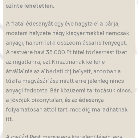
szinte lehetetlen.
A fiatal édesanyát egy éve hagyta el a párja,
mostani helyzete négy kisgyermekkel nemcsak
anyagi, hanem lelki összeomlással is fenyeget.
A testvére havi 35.000 Ft hitel törlesztést fizet
az ingatlanra, ezt Krisztinának kellene
átvállalnia az albérleti díj helyett, azonban a
tűzifa megvásárlása miatt erre jelenleg nincs
anyagi fedezete. Bár közüzemi tartozásuk nincs,
a jövőjük bizonytalan, és az édesanya
folyamatosan attól tart, meddig maradhatnak
itt.
A család Pest megye egy kis településén, egy