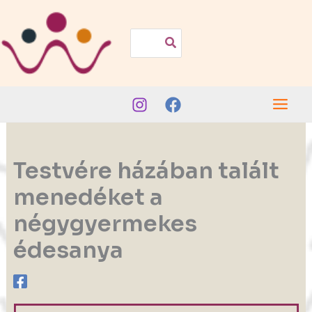
Skip
to
Search
for:
content
Testvére házában talált
menedéket a
négygyermekes
édesanya