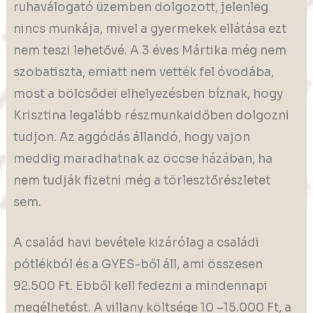
ruhaválogató üzemben dolgozott, jelenleg
nincs munkája, mivel a gyermekek ellátása ezt
nem teszi lehetővé. A 3 éves Mártika még nem
szobatiszta, emiatt nem vették fel óvodába,
most a bölcsődei elhelyezésben bíznak, hogy
Krisztina legalább részmunkaidőben dolgozni
tudjon. Az aggódás állandó, hogy vajon
meddig maradhatnak az öccse házában, ha
nem tudják fizetni még a törlesztőrészletet
sem.
A család havi bevétele kizárólag a családi
pótlékból és a GYES-ből áll, ami összesen
92.500 Ft. Ebből kell fedezni a mindennapi
megélhetést. A villany költsége 10 –15.000 Ft, a